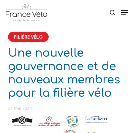
Skip
Menu
Men
to
search
main
content
FILIÈRE VÉLO
Une nouvelle
gouvernance et de
nouveaux membres
pour la filière vélo
21 mai 2024