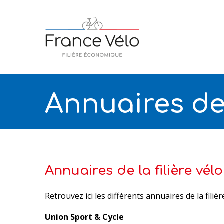
Skip
to
main
content
Taper Entrée pour rechercher ou Echap pour f
Annuaires de l
Annuaires de la filière vélo
Retrouvez ici les différents annuaires de la filièr
Union Sport & Cycle