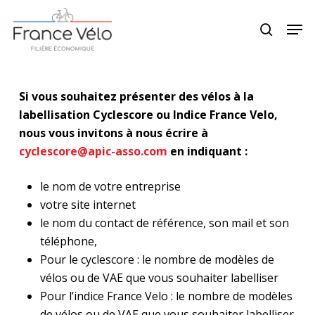
Skip
Menu
Men
to
search
main
content
Si vous souhaitez présenter des vélos à la
labellisation Cyclescore ou Indice France Velo,
nous vous invitons à nous écrire à
cyclescore@apic-asso.com
en indiquant :
le nom de votre entreprise
votre site internet
le nom du contact de référence, son mail et son
téléphone,
Pour le cyclescore : le nombre de modèles de
vélos ou de VAE que vous souhaiter labelliser
Pour l’indice France Velo : le nombre de modèles
de vélos ou de VAE que vous souhaiter labelliser