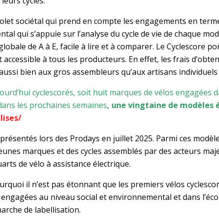
leurs cycles.
volet sociétal qui prend en compte les engagements en terme
ntal qui s’appuie sur l’analyse du cycle de vie de chaque mo
bale de A à E, facile à lire et à comparer. Le Cyclescore port
cessible à tous les producteurs. En effet, les frais d’obten
 aussi bien aux gros assembleurs qu’aux artisans individuels
urd’hui cyclescorés, soit huit marques de vélos engagées dans
er dans les prochaines semaines
, une vingtaine de modèles é
lises/
 présentés lors des Prodays en juillet 2025. Parmi ces modèles
jeunes marques et des cycles assemblés par des acteurs majeur
arts de vélo à assistance électrique.
 pourquoi il n’est pas étonnant que les premiers vélos cyclesc
us engagées au niveau social et environnemental et dans l’éco
arche de labellisation.