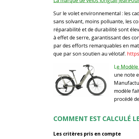
La marque de vélos longtail JeanFour
Sur le volet environnemental : les c
sans solvant, moins polluante, les 
réparabilité et de durabilité sont élev
à effet de serre, garantissant des co
par des efforts remarquables en mat
que par son soutien au vélotaf.
https
L
e Modèle
une note e
Manufactur
modèle fai
procédé de
COMMENT EST CALCULÉ LE
Les critères pris en compte