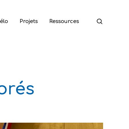
Menu
search
élo
Projets
Ressources
orés