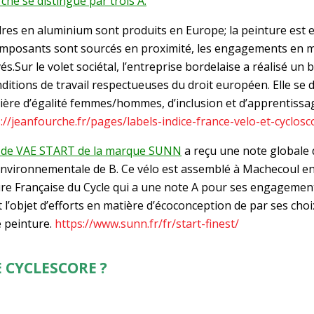
che se distingue par trois A.
adres en aluminium sont produits en Europe; la peinture est
composants sont sourcés en proximité, les engagements en m
és.Sur le volet sociétal, l’entreprise bordelaise a réalisé un 
nditions de travail respectueuses du droit européen. Elle se 
ière d’égalité femmes/hommes, d’inclusion et d’apprentissag
://jeanfourche.fr/pages/labels-indice-france-velo-et-cyclosc
 de VAE START de la marque SUNN
a reçu une note globale 
nvironnementale de B. Ce vélo est assemblé à Machecoul en 
e Française du Cycle qui a une note A pour ses engagement
t l’objet d’efforts en matière d’écoconception de par ses ch
 peinture.
https://www.sunn.fr/fr/start-finest/
 CYCLESCORE ?