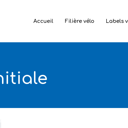
Accueil
Filière vélo
Labels v
ermer
itiale