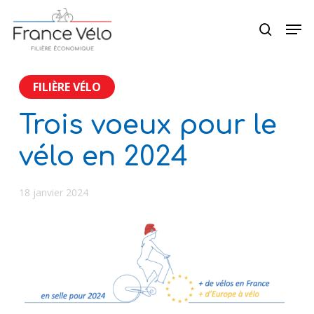
Skip
Menu
Men
to
search
main
content
FILIÈRE VÉLO
Trois voeux pour le
vélo en 2024
18 janvier 2024