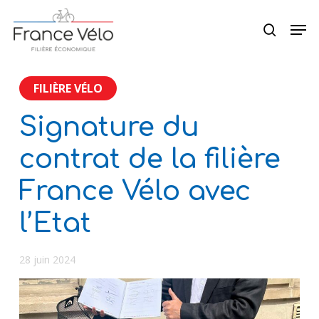
Skip
Menu
Men
to
search
main
content
FILIÈRE VÉLO
Signature du
contrat de la filière
France Vélo avec
l’Etat
28 juin 2024